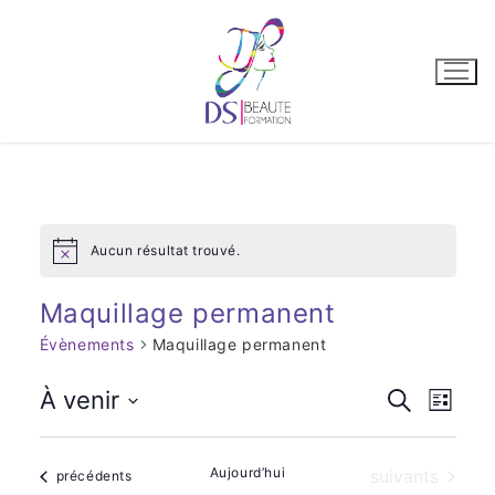
Aucun résultat trouvé.
Notice
Maquillage permanent
Évènements
Maquillage permanent
Recher
À venir
Recherche
Nav
Liste
Sélectionnez
et
de
une
navigat
Aujourd’hui
Évènements
suivants
Évènements
précédents
date.