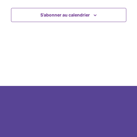
vue
de
Évè
vues
S’abonner au calendrier
Évènem