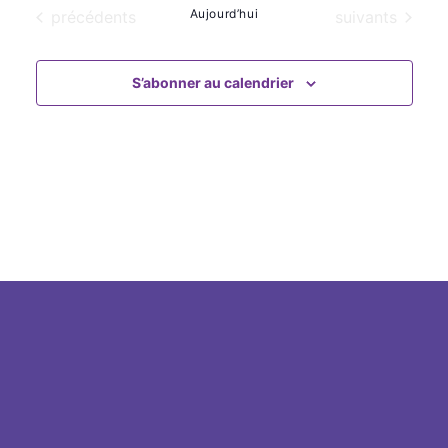
une
navigat
Évènements
Aujourd’hui
Évènements
précédents
suivants
date.
vue
de
Évè
vues
S’abonner au calendrier
Évènem