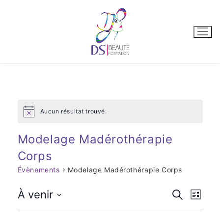
Aucun résultat trouvé.
Notice
Modelage Madérothérapie
Corps
Évènements
Modelage Madérothérapie Corps
Recher
À venir
Recherche
Nav
Liste
Sélectionnez
et
de