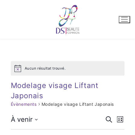
Aucun résultat trouvé.
Notice
Modelage visage Liftant
Japonais
Évènements
Modelage visage Liftant Japonais
Recher
À venir
Recherche
Nav
Liste
Sélectionnez
et
de