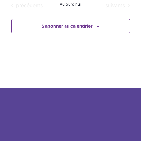
une
navigat
Évènements
Aujourd’hui
Évènements
précédents
suivants
date.
vue
de
Évè
vues
S’abonner au calendrier
Évènem